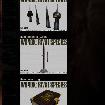
item_antenna_02.jpg
item_foliant.jpg