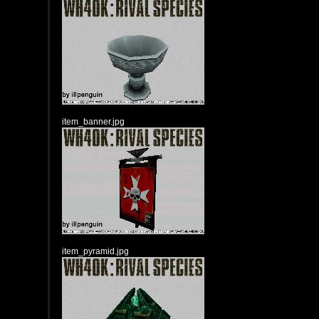
item_banner.jpg
item_pyramid.jpg