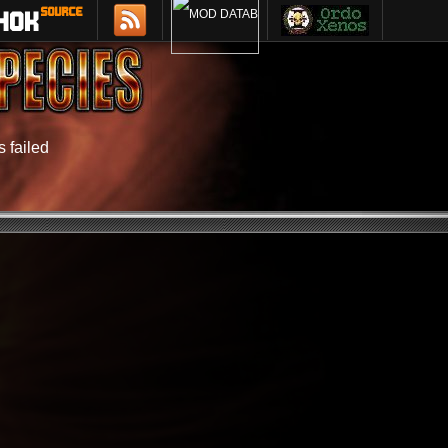
 failed