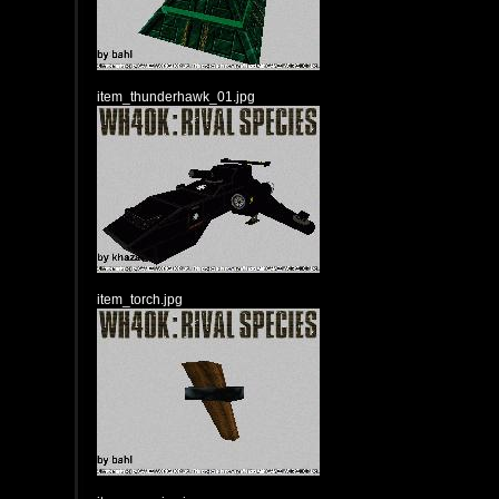
item_thunderhawk_01.jpg
item_torch.jpg